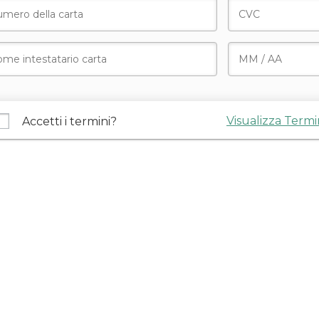
DONA ORA
Donazione sicura
Visualizza Termi
Accetti i termini?
Ecco quanto stai per donare:
pilogo donazione
Modifica Donazion
orto donazione
quenza donazione
Una ta