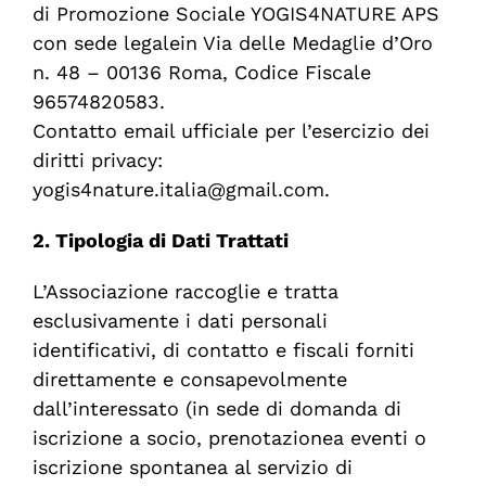
di
Promozione
Sociale
YOGIS4NATURE APS
con
sede
legale
in
Via
delle
Medaglie
d’Oro
n. 48
– 00136 Roma
,
Codice
Fiscale
96574820583
.
Contatto email ufficiale per
l’esercizio
dei
diritti
privacy:
yogis4nature.italia@gmail.com
.
2. Tipologia di Dati Trattati
L’Associazione raccoglie e tratta
esclusivamente i dati personali
identificativi, di contatto e fiscali forniti
direttamente e consapevolmente
dall’interessato (in sede
di
domanda
di
iscrizione
a socio,
prenotazione
a
eventi
o
iscrizione
spontanea
al servizio di